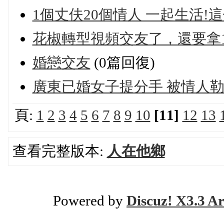
1個丈伕20個情人 一起生活!
花椒轉型視頻交友了，還要拿
婚戀交友
(0篇回復)
廣東已婚女子提分手 被情人勒
頁:
1
2
3
4
5
6
7
8
9
10
[11]
12
13
查看完整版本:
人在他鄉
Powered by
Discuz! X3.3 Ar