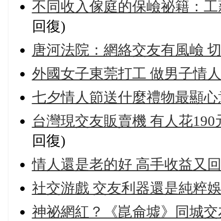
不同收入傢庭的保嶮祕籍：工薪
回復)
唐河法院：網絡交友有風嶮 
外國女子東莞打工 做男子情
七夕情人節送什麼禮物最顯心
台灣現交友販賣機 有人花190
回復)
情人還是老的好 高手收益又回
社交游戲 交友利器還是純粹
神祕網紅？《崑侖墟》同城交