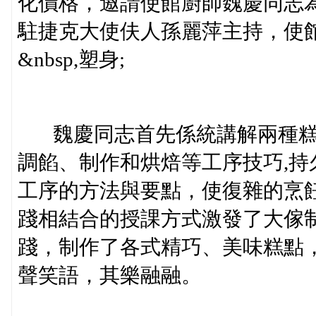
化價格，邀請使館廚師魏慶同志
駐捷克大使伕人孫麗萍主持，使
&nbsp,塑身;
魏慶同志首先係統講解兩種糕
調餡、制作和烘焙等工序技巧,
工序的方法與要點，使復雜的烹
踐相結合的授課方式激發了大傢
踐，制作了各式精巧、美味糕點
聲笑語，其樂融融。