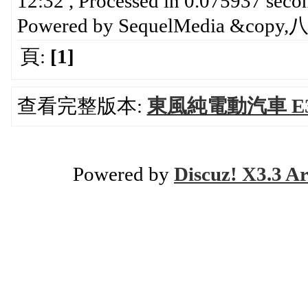
12:32 , Processed in 0.075937 secon
Powered by SequelMedia &cop
頁:
[1]
查看完整版本:
東風純電動汽車 E
Powered by
Discuz! X3.3 Ar