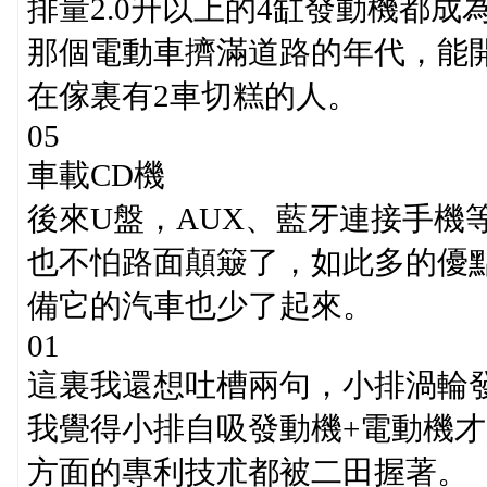
排量2.0升以上的4缸發動機都
那個電動車擠滿道路的年代，能
在傢裏有2車切糕的人。
05
車載CD機
後來U盤，AUX、藍牙連接手機
也不怕路面顛簸了，如此多的優
備它的汽車也少了起來。
01
這裏我還想吐槽兩句，小排渦輪
我覺得小排自吸發動機+電動機
方面的專利技朮都被二田握著。