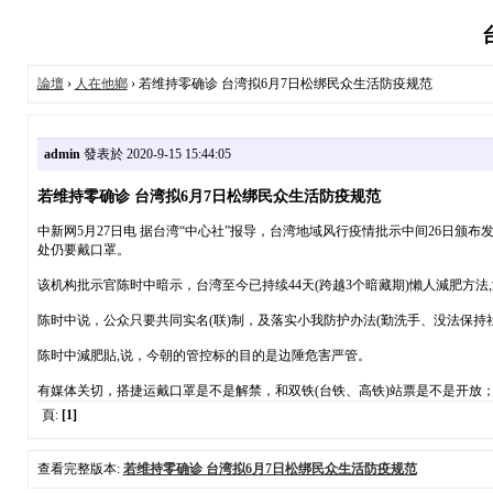
論壇
›
人在他鄉
› 若维持零确诊 台湾拟6月7日松绑民众生活防疫规范
admin
發表於 2020-9-15 15:44:05
若维持零确诊 台湾拟6月7日松绑民众生活防疫规范
中新网5月27日电 据台湾“中心社”报导，台湾地域风行疫情批示中间26日
处仍要戴口罩。
该机构批示官陈时中暗示，台湾至今已持续44天(跨越3个暗藏期)懶人減肥方
陈时中说，公众只要共同实名(联)制，及落实小我防护办法(勤洗手、没法保
陈时中減肥貼,说，今朝的管控标的目的是边陲危害严管。
有媒体关切，搭捷运戴口罩是不是解禁，和双铁(台铁、高铁)站票是不是开放
頁:
[1]
查看完整版本:
若维持零确诊 台湾拟6月7日松绑民众生活防疫规范