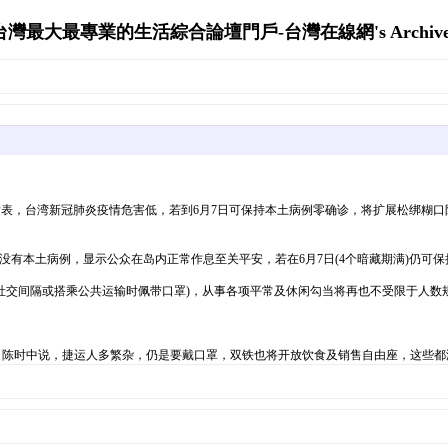
台灣最大最專業的生活綜合論壇門戶-台灣在線網's Archive
颁布发表，台湾新冠肺炎疫情危害低，若到6月7日可保持本土病例零确诊，将扩展松绑糊
法,没有本土病例，显示公众在岛内正常作息至关平安，若在6月7日(4个暗藏期满)仍
持社交间隔或搭乘公共运输时佩带口罩)，从事各项平常及休闲勾当将再也不受限于人数
；陈时中说，捷运人多繁杂，仍是要戴口罩，双铁也将开放饮食及销售自由座，这些都