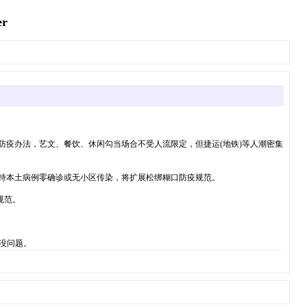
r
口防疫办法，艺文、餐饮、休闲勾当场合不受人流限定，但捷运(地铁)等人潮密集
可保持本土病例零确诊或无小区传染，将扩展松绑糊口防疫规范。
规范。
没问题。