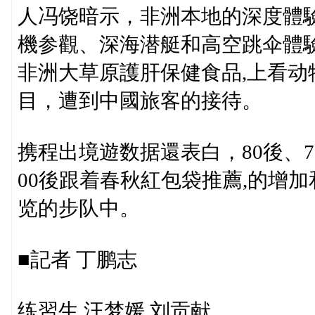
人冯饶暗示，非洲本地的深度體
機参觀、深海潜艇和高空跳伞體
非洲大草原護肝保健食品,上看
目，遭到中國旅客的接待。
携程出境遊数据還表白，80後、
00後跟着春秋紅包袋推薦,的增
览的步队中。
■記者 丁鹏志
练習生 汪梦媛 刘贡献