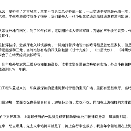
私营，要挤满了才肯發車，車里不管男女老少挤成一团，一出交通事變就是死伤一堆
汽渡。學生春遊選擇就多了很多，我们還每人一张小板凳坐過沙船經過進程運河出遊，
父亲從外地召回的。到了90年代末，電话開始進入普通家庭，万恶的三千块初装费，
盘锁住。
里拍浮挂掉。遊戲厅進入城镇很晚，一開始打着斥地智力的暗号很是忽悠些家长，但是
牌是熊猫和三元，当時比较有名的武侠剧包括《甘十九妹》、《白眉大侠》、《神州
學會了在轉天線调旗帜暗号。
一到年底外地农民工返乡各種抵触迸發。读书改變命運在当時极有市场，外企小白领
达到18%一年的。
们工程队盖起来的，印象很深刻的是通河新村旁邊的宝宸广场，里面有遊戲機厅。当
票50块，里面吃饭也是要命的贵，20块起步價，爱吃不吃。同期在上海招牌的大排面
言的中文屏幕版。上海最便当的一點就是戒菸輔助藥物,公用德律瘦身霜，風满街都是。
交車，想去哪儿，先去火車站轉車就是了，路上自行車也很多，我当年拿着地圖在上