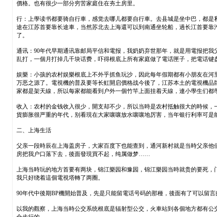
價格。也有很少一部分穷苦家庭住在夯土房里。
行：上學读书都要骑自行車，感觉去哪儿都要自行車。去县城是坐中巴，都是
途在江苏首要靠长途車，当然苏北去上海還可以到南通坐轮船，過长江首要靠
了。
通讯：90年代早期通讯靠邮局平信和電报，我奶奶弃世那年，就是用電报把我
乱打，一個月打掉几千块话费，吓得根底上所有家庭做了電话匣子，把電话键
娱樂：小孩的农村娱樂根底上不外乎抓鱼玩沙，因此每年假期都有小朋友在河
万恶之源了。電視機的普及要等长虹開启價格战今後了，江苏本土的電視機品
家都是架天線，所以每家都能看到户外一個竹竿上面挂着天線，連小學生们都
收入：农村的金钱收入很少，開支却不少，所以当時是农村抵触很大的時候，
貨膨胀很严重的年代，别看現在大家嚷嚷放水嚷嚷地厉害，当年银行利率可是能
二、上海生活
父亲一段時辰在上海盖房子，大家百度下也能查到，通河新村就是当時父亲他
房把我户口落下去，後面發現買不起，纯属做梦……
上海当時玩的地方首要有两块，锦江樂园和豫园，锦江樂园当時就贵的要死，门
我只好绕着這個電視塔轉了两圈。
90年代中後期BP機開始普及，先是只能留電话号码的那種，後面有了可以留
以我的觀察，上海当時公交系统根底是辐射型公交，火車站到各個地方都有公