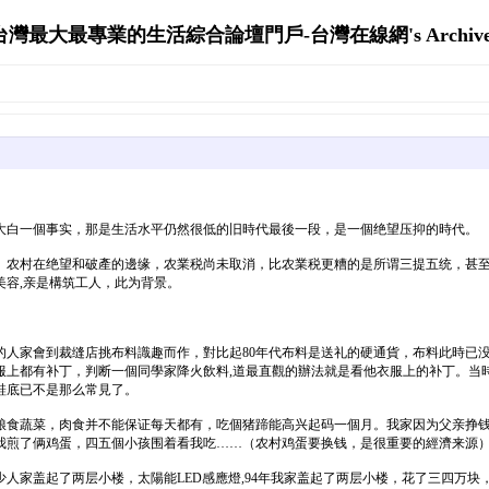
台灣最大最專業的生活綜合論壇門戶-台灣在線網's Archive
大白一個事实，那是生活水平仍然很低的旧時代最後一段，是一個绝望压抑的時代。
。农村在绝望和破產的邊缘，农業税尚未取消，比农業税更糟的是所谓三提五统，甚
容,亲是構筑工人，此为背景。
的人家會到裁缝店挑布料識趣而作，對比起80年代布料是送礼的硬通貨，布料此時已
上都有补丁，判断一個同學家降火飲料,道最直觀的辦法就是看他衣服上的补丁。当時
鞋底已不是那么常見了。
粮食蔬菜，肉食并不能保证每天都有，吃個猪蹄能高兴起码一個月。我家因为父亲挣
我煎了俩鸡蛋，四五個小孩围着看我吃……（农村鸡蛋要换钱，是很重要的經濟来源
人家盖起了两层小楼，太陽能LED感應燈,94年我家盖起了两层小楼，花了三四万