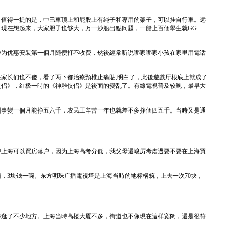
，值得一提的是，中巴車顶上和屁股上有绳子和專用的架子，可以挂自行車。远
現在想起来，大家胆子也够大，万一沙船出點问题，一船上百個學生就GG
作为优惠安装第一個月随便打不收费，然後經常听说哪家哪家小孩在家里用電话
家长们也不傻，看了两下都治療頸椎止痛貼,明白了，此後遊戲厅根底上就成了
侠侣》，红极一時的《神雕侠侣》是後面的變乱了。有線電視普及较晚，最早大
刚事變一個月能挣五六千，农民工辛苦一年也就差不多挣個四五千。当時又是通
時上海可以買房落户，因为上海高考分低，我父母還峻厉考虑過要不要在上海買
，3块钱一碗。东方明珠广播電視塔是上海当時的地标構筑，上去一次70块，
海逛了不少地方。上海当時高楼大厦不多，街道也不像現在這样宽阔，還是很符