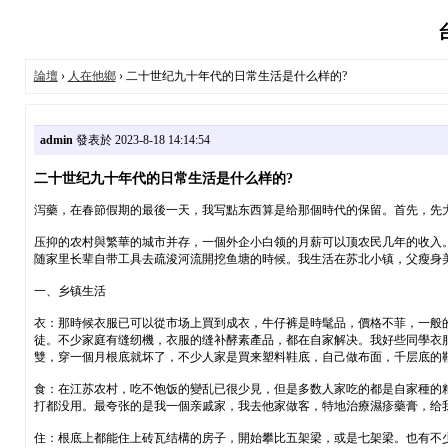
論壇
›
人在他鄉
› 二十世纪九十年代的日常生活是什么样的?
admin
發表於 2023-8-18 14:14:54
二十世纪九十年代的日常生活是什么样的?
泻藥，在春節假期的最後一天，我写點东西算是给那個時代的保留。首先，先
压抑的农村與繁華的城市并存，一個外企小白领的月薪可以顶农民几年的收入
随家里长辈自带工具去疏浚河流開挖鱼塘的時候。我生活在苏北小镇，父瘦身美
一、乡镇生活
衣：那時候衣服已可以從市场上買到成衣，牛仔裤是時髦品，價格不菲，一般
徒。不少家庭有缝纫機，衣服的缝补酵素產品，都在自家解决。我好些同學衣服
雙，穿一個月根底就坏了，不少人家是買来塑料鞋底，自己做布面，千层底的
食：在江苏农村，吃不饱饭的變乱已很少見，但是多数人家吃的都是自家種的
打都没用。最夸张的是我一個亲戚家，我去他家做客，特地治療濕疹藥膏，给
住：根底上都能住上砖瓦结構的房子，開始攀比五架梁，或是七架梁。也有不少