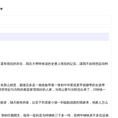
r
至還有徭役的存在…我在大學時候读的史册上徭役的記实，讓我不由得想起幼時
没有那么精贵，裁缝店多是一個老板带着一堆初中毕業或更早就辍學的女孩學
穿得起勾当鞋的都是家境很好的人家，当然山寨勾当鞋也出来了，10块钱一
钱较多，隔天能有肉食，以至于邻居家小孩一到饭點就跑到我家来，他家人怎么
）
块，堪称巨额開支，值得一提的是当時钢铁三千多一吨，前两年钢铁差不多也這個