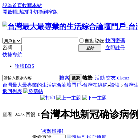
設為首頁
收藏本站
開啟輔助訪問
切換到窄版
找回密碼
自動登錄
密碼
立即註冊
登錄
快捷導航
論壇
BBS
搜索
熱搜:
活動
交友
discuz
搜索
台灣最大最專業的生活綜合論壇門戶-台灣在線網
»
論壇
›
台灣
返回列表
台灣本地新冠确诊病例
查看:
2473
|
回復:
0
[複製鏈接]
電梯直達