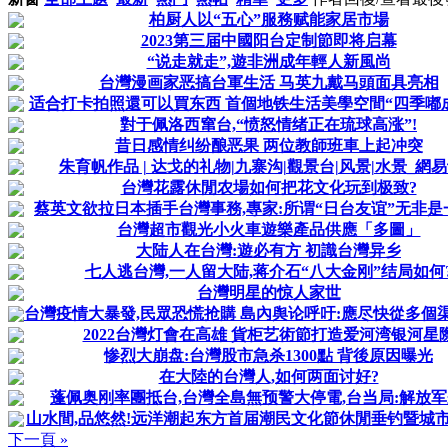
柏厨人以“五心”服務赋能家居市場
2023第三届中國阳台定制節即将启幕
“说走就走”,遊非洲成年輕人新風尚
台灣漫画家恶搞台軍生活 马英九戴马頭面具亮相
适合打卡拍照還可以買东西 首個地铁生活美學空間“四季嘟成”
對于佩洛西窜台,“愤怒情绪正在琉球高涨”!
昔日感情纠纷酿恶果 两位教師班車上起冲突
朱育帆作品 | 达戈的礼物|九寨沟|觀景台|风景|水景_網
台灣花露休閒农場如何把花文化玩到极致?
蔡英文欲拉日本插手台灣事務,專家:所谓“日台友谊”无非是一場
台灣超市觀光小火車遊樂產品供應「多圖」
大陆人在台灣:遊必有方 初識台灣异乡
七人逃台灣,一人留大陆,蒋介石“八大金刚”结局如何
台灣明星的惊人家世
台灣疫情大暴發,民眾恐慌抢購 島內舆论呼吁:應尽快從多個渠道
2022台灣灯會在高雄 貨柜艺術節打造爱河湾银河星
惨烈大崩盘:台灣股市急杀1300點 背後原因曝光
在大陸的台灣人,如何两面讨好?
蓬佩奥刚率團抵台,台灣全島無预警大停電,台当局:解放军
山水間,品悠然!远洋潮起东方首届潮民文化節休閒垂钓暨城市艺
下一頁 »