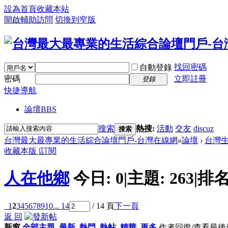
設為首頁
收藏本站
開啟輔助訪問
切換到窄版
找回密碼
自動登錄
密碼
立即註冊
登錄
快捷導航
論壇
BBS
搜索
熱搜:
活動
交友
discuz
搜索
台灣最大最專業的生活綜合論壇門戶-台灣在線網
»
論壇
›
台灣
收藏本版
|
訂閱
人在他鄉
今日:
0
|
主題:
263
|
排名
1
2
3
4
5
6
7
8
9
10
... 14
/ 14 頁
下一頁
返 回
新窗
全部主題
最新
熱門
熱帖
精華
更多
作者
回復/查看
最後