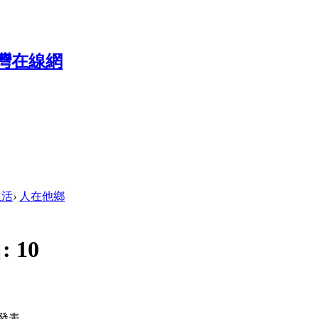
生活
›
人在他鄉
:
10
發表