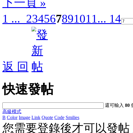
下一頁 »
1 ...
2
3
4
5
6
7
8
9
10
11
... 14
返 回
快速發帖
還可輸入
80
高級模式
B
Color
Image
Link
Quote
Code
Smilies
您需要登錄後才可以發帖