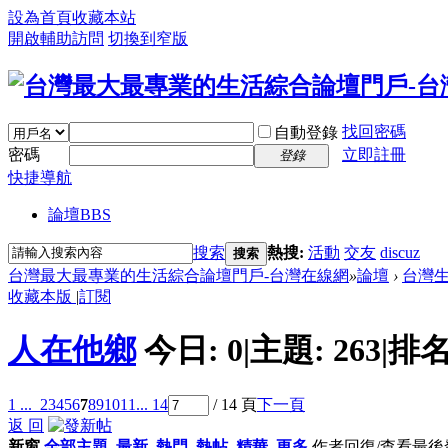
設為首頁
收藏本站
開啟輔助訪問
切換到窄版
找回密碼
自動登錄
密碼
立即註冊
登錄
快捷導航
論壇
BBS
搜索
熱搜:
活動
交友
discuz
搜索
台灣最大最專業的生活綜合論壇門戶-台灣在線網
»
論壇
›
台灣
收藏本版
|
訂閱
人在他鄉
今日:
0
|
主題:
263
|
排名
1 ...
2
3
4
5
6
7
8
9
10
11
... 14
/ 14 頁
下一頁
返 回
新窗
全部主題
最新
熱門
熱帖
精華
更多
作者
回復/查看
最後