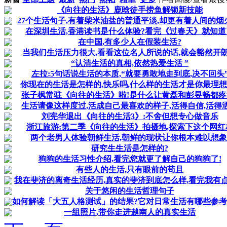
《向往的生活》鹿晗徒手捞鱼解锁新技能
27个生活句子,有着柴米油盐的普通平淡,却更有着人间的烟
在深圳生活,香港读书是什么体验?看完《过春天》就知道
在中国,有多少人在假装生活?
当我们生活压力很大,看看这位名人所说的话,就会豁然开
“认清生活的真相,依然热爱生活 ”
左拉:5句话说生活的本质,“就要勇敢地走到底,决不回头
你现在的生活是怎样的,快乐吗,什么样的生活才是你最理想
张子枫常驻《向往的生活》啦!是什么让黄磊和彭昱畅都疼
生活请像这样度过,活成自己最喜欢的样子,活得自信,活得
刘宪华退出《向往的生活3》:不舍但想专心做音乐
浙江旅游:第二季《向往的生活》拍摄地,探索下这个网红
两个老男人体验朝鲜生活,朝鲜的现状让你根本难以想象
研究生生活是怎样的?
狗狗的生活习性介绍,看完您就更了解自己的狗狗了!
有些人的生活,只有眼前的苟且
我在斐济的离奇生活经历,真实的斐济到底怎么样,看完我有
关于悠闲的生活哲理句子
如何解读「大五人格测试」的结果?它对日常生活有哪些参考
一组照片,带你走进越南人的真实生活